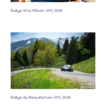
Rallye Vins Mâcon VHC 2026
Rallye Vins Mâcon VHC 2026 📍 Mâcon (71) 📅 6–7 juin 2026 👥
Bailliere Maxime et Christelle Résultat : 1er scratch  Détails des
Participants Informations sur les pilotes et leurs véhicules. 
Détails de l'équipage Découvrez le classement détaillé...
Rallye du Beaufortain VHC 2026
Rallye du Beaufortain VHC 2026 📍 Beaufort (73) 📅 2 mai 2026 👥
Bailliere Maxime et Christelle Résultat : 1er scratch  Détails des
Participants Informations sur les pilotes et leurs véhicules. 