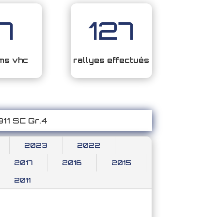
17
127
ms vhc
rallyes effectués
11 SC Gr.4
2023
2022
2017
2016
2015
2011