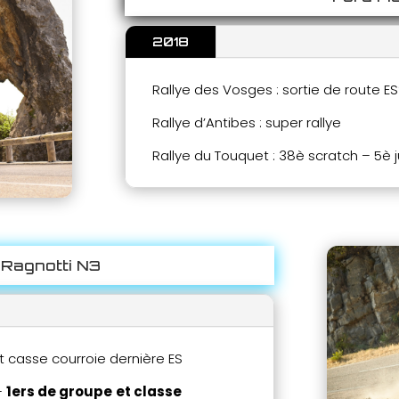
2018
Rallye des Vosges : sortie de route E
Rallye d’Antibes : super rallye
Rallye du Touquet : 38è scratch – 5è j
 Ragnotti N3
t casse courroie dernière ES
–
1ers de groupe
et classe