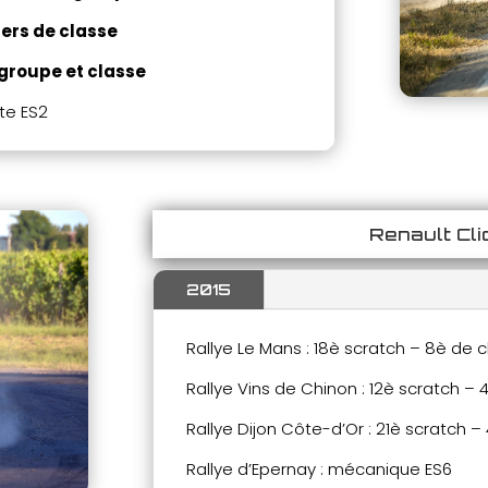
1ers de classe
 groupe et
classe
ute ES2
Renault Cl
2015
Rallye Le Mans : 18è scratch – 8è de 
Rallye Vins de Chinon : 12è scratch –
Rallye Dijon Côte-d’Or : 21è scratch –
Rallye d’Epernay : mécanique ES6