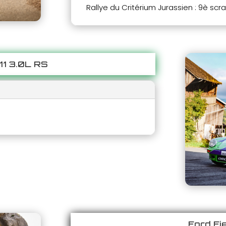
Rallye du Critérium Jurassien : 9è scr
11 3.0L RS
Ford Fi