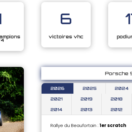
1
6
ampions
victoires vhc
podiu
r4
Porsche 9
2026
2025
2024
2021
2019
2018
2014
2013
2012
Rallye du Beaufortain :
1er scratch