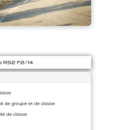
io RS2 F2/14
classe
 4è de groupe et de classe
 4è de classe