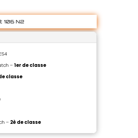
t 106 N2
 ES4
atch –
1er de classe
de classe
0
tch –
2è de classe