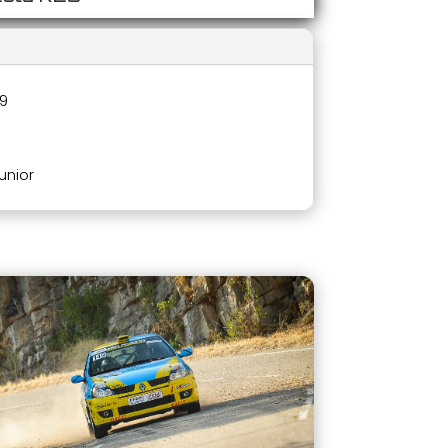
S9
unior