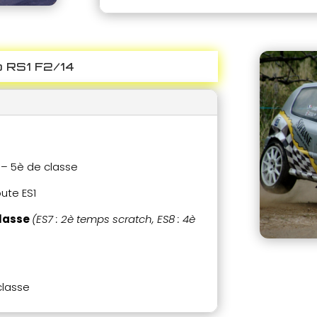
o RS1 F2/14
 – 5è de classe
oute ES1
classe
(
ES7 : 2è temps scratch, ES8 : 4è
classe