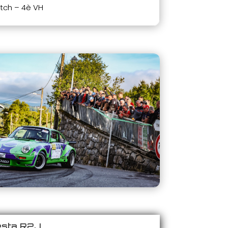
atch – 4è VH
esta R2J