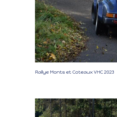
Rallye Monts et Coteaux VHC 2023
Rallye Monts et Coteaux VHC 2023 KMS PARCOURUS CONC
Suite à sa sortie de route au rallye de Mâcon en juin ; H