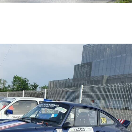
RENTS Les photos Les résultats Passages GoPro VICTOIRE ! Après quelques
ête pour ce magnifique Rallye du Mont-Blanc. Au volant, pour une première sur ce..