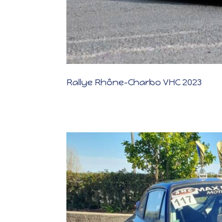
Rallye Rhône-Charbo VHC 2023
Rallye Rhône-Charbo VHC 2023 KMS PARCOURUS CONCURR
Suite à la sortie de route au Rallye Vosgien en 2018 (Ch