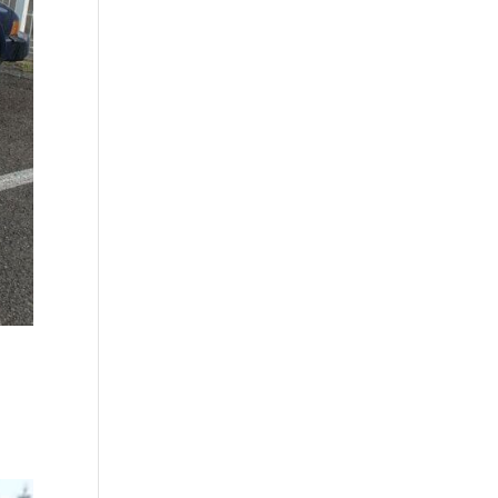
, le
...