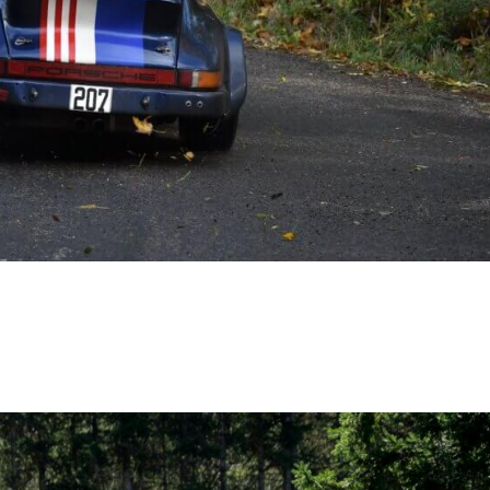
URRENTS Photos - vidéos résultats Une belle revanche avec une 3ème place 
ervé n’avait pas roulé depuis. Accompagné d’Elisabeth, ils...