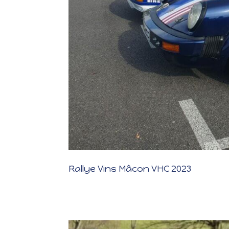
Rallye Vins Mâcon VHC 2023
Rallye Vins Mâcon VHC 2023 CONCURRENTS Les photos Co
mois a été intense afin que la belle bleue puisse être