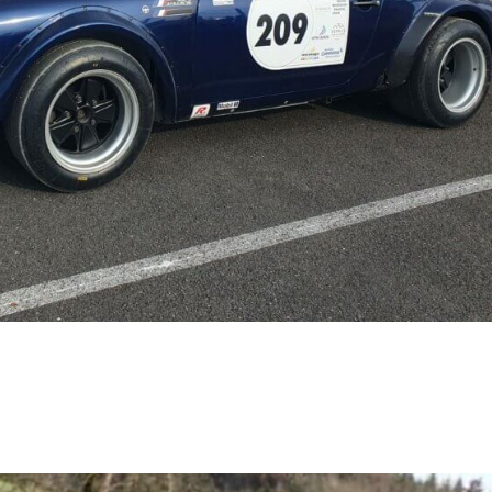
mpliqué de trouver les mots.. Après avoir bien transpiré au Rallye du Charbo
 prête pour ce magnifique rallye de Mâcon avec comme équipage : Hervé au volant