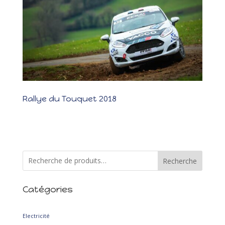
Rallye du Touquet 2018
Rallye du Touquet 2018 Les photos Les résultats Un bel
apprentissage Ce fut une première pour nous en Championnat de
France. Nous roulions sur une Ford Fiesta R2J pour la première
fois en Junior. 1ère étape 1ère boucle On apprend l’auto mais
réalisons quelques erreurs...
Recherche
Catégories
2
Electricité
2
produits