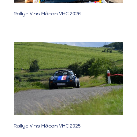
Rallye Vins Mâcon VHC 2026
Rallye Vins Mâcon VHC 2026 📍 Mâcon (71) 📅 6–7 juin 2026 👥
Bailliere Maxime et Christelle Résultat : 1er scratch  Détails des
Participants Informations sur les pilotes et leurs véhicules. 
Détails de l'équipage Découvrez le classement détaillé...
Rallye Vins Mâcon VHC 2025
Rallye Vins Mâcon VHC 2025 KMS PARCOURUS CONCURRENTS
Photos - vidéos résultats La belle bleue entre attaque et imprévus
Après un superbe Rallye du Val d’Orain, cap sur Mâcon !