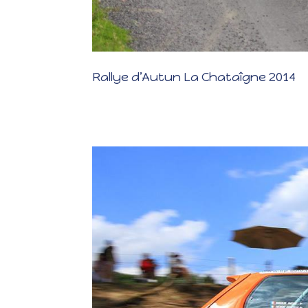
Rallye d’Autun La Chataîgne 2014
Rallye d’Autun La Chataîgne 2014 Les photos Les résult
! Nous avions fait pas mal d’évolutions sur l’auto en eff