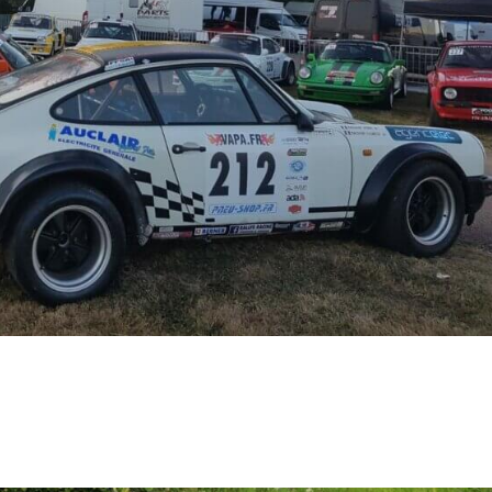
virage mal imprimé … 4èmes du Championnat de France VHC après le Rallye de 
 s’annonce beau et chaud à Autun ! Nous reconnaissons les spéciales le vendredi.