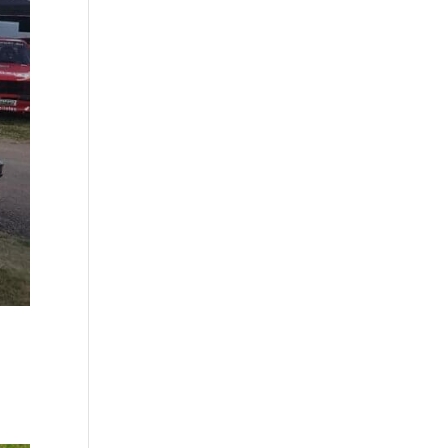
Mâcon
..