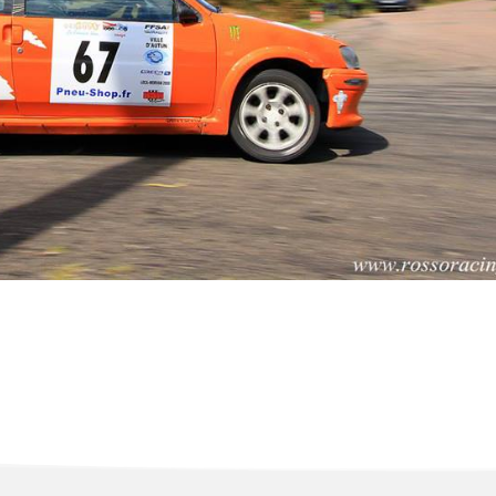
ts Et un de plus .. Un nouveau type de terrain encore pour nous à reconnaître e
s sont très techniques et rythmées mais une fois de plus, on sent...