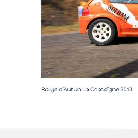
Rallye d’Autun La Chataîgne 2013
Rallye d’Autun La Chataîgne 2013 Les photos Les résulta
apprendre. 4 spéciales dont la fameuse « d’Uchon ». Elle