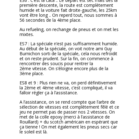
ES6 :
C’est la cata .. Le départ est sec mais dès la
première descente, la route est complètement
humide et la voiture fait droite-gauche, les 25km
vont être long .. On reperd tout, nous sommes à
56 secondes de la 4ème place.
Au refueling, on rechange de pneus et on met les
mixtes.
ES7 :
La spéciale n’est pas suffisamment humide.
Au début de la spéciale, on voit notre ami Guy
Burnichon sorti de la spéciale, cela nous refroidit
et on reste prudent. Sur la fin, on commence à
rencontrer des soucis pour rentrer la
2ème vitesse. On s’éloigne encore plus de la
3ème place.
ES8 et 9 :
Plus rien ne va, on perd définitivement
la 2ème et 4ème vitesse, c’est compliqué, il va
falloir régler ça à l’assistance.
A l’assistance, on se rend compte que l’arbre de
sélection de vitesses est complètement fêlé et ce
jeu ne permet pas de passer nos 2 vitesses. On
met de la colle epoxy (merci à l’assistance de
Rouillard) + du scotch américain en espérant que
ça tienne ! On met également les pneus secs car
le soleil est là.