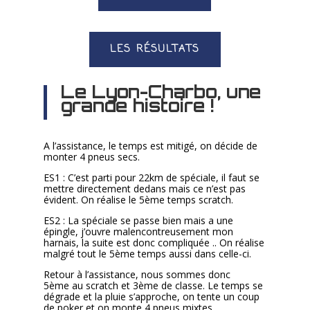
LES RÉSULTATS
Le Lyon-Charbo, une
grande histoire !
A l’assistance, le temps est mitigé, on décide de
monter 4 pneus secs.
ES1 :
C’est parti pour 22km de spéciale, il faut se
mettre directement dedans mais ce n’est pas
évident. On réalise le 5ème temps scratch.
ES2 :
La spéciale se passe bien mais a une
épingle, j’ouvre malencontreusement mon
harnais, la suite est donc compliquée .. On réalise
malgré tout le 5ème temps aussi dans celle-ci.
Retour à l’assistance, nous sommes donc
5ème au scratch et 3ème de classe. Le temps se
dégrade et la pluie s’approche, on tente un coup
de poker et on monte 4 pneus mixtes.