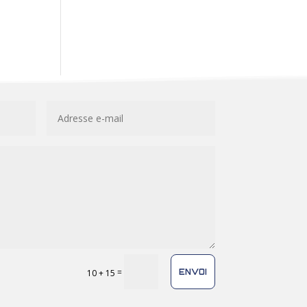
=
ENVOI
10 + 15