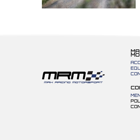
MA
MO
ACC
EQU
CO
CO
MEN
POL
CON