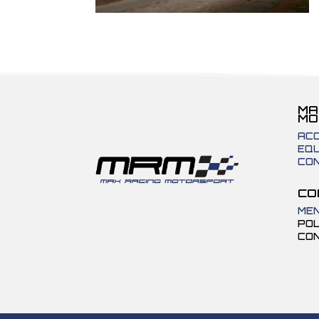
MA
MO
ACC
EQU
CO
CO
MEN
POL
CON