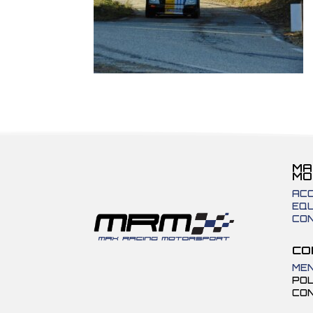
MA
MO
ACC
EQU
CO
CO
MEN
POL
CON