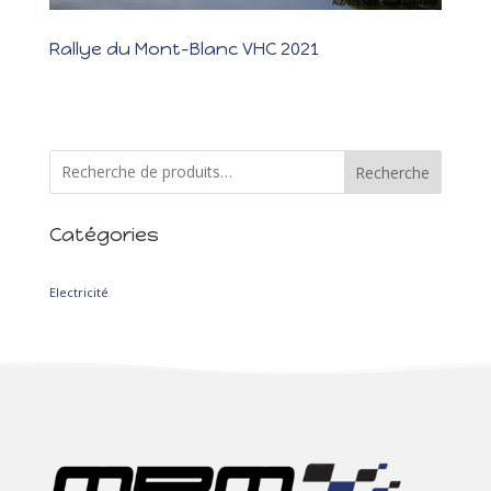
Rallye du Mont-Blanc VHC 2021
Rallye du Mont-Blanc VHC 2021 Les photos Les résultats Une belle
reprise avec une superbe auto ! Suite à notre sortie de route au
Rallye d’Autun en 2019, nous avons « profité » du confinement
pour remonter l’auto. Pour revoir les photos, c’est ici :...
Recherche
Catégories
2
Electricité
2
produits