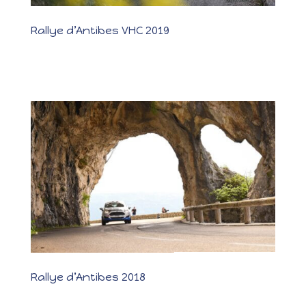
Rallye d’Antibes VHC 2019
Rallye d’Antibes VHC 2019 Les photos Les résultats Un rallye bien
plus compliqué que prévu ! Suite à la casse de nos vis du
différentiel au Rallye de Lyon, nous avions perdu de précieux
points pour le Championnat. Après 900km de route, nous voilà à
Antibes pour...
Rallye d’Antibes 2018
Rallye d’Antibes 2018 Les photos Les résultats Un zéro pointé !
Antibes : 2ème manche du Championnat Junior. Après quelques
jours de vacances, les reconnaissances se passent très bien. Les