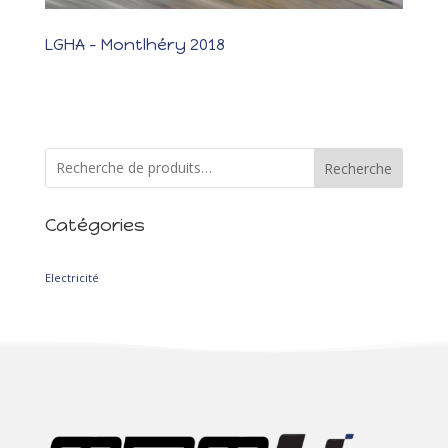
LGHA – Montlhéry 2018
LGHA – Montlhéry 2018 Les photos Un super week-end avec la
Porsche ! Cela faisait 5 mois après la victoire au Rallye Lyon
Charbonnières qu’Hervé et Elisabeth n’avaient pas roulé.
Egalement, 3 mois et demi après la sortie de route au Vosgien,
Maxime et Christelle...
Recherche
Catégories
2
Electricité
2
produits